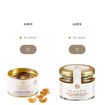
6
.80
€
6
.80
€
En stock
En stock