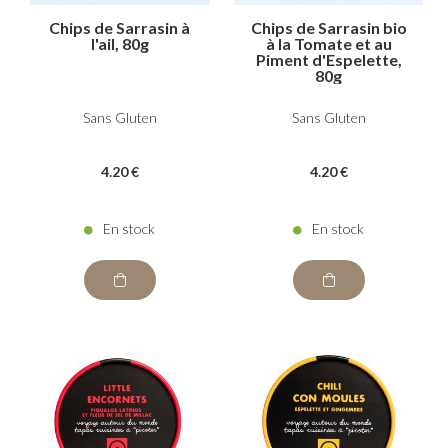
Chips de Sarrasin à
Chips de Sarrasin bio
l'ail, 80g
à la Tomate et au
Piment d'Espelette,
80g
Sans Gluten
Sans Gluten
4
.20
€
4
.20
€
En stock
En stock