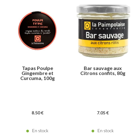
Tapas Poulpe
Bar sauvage aux
Gingembre et
Citrons confits, 80g
Curcuma, 100g
8
.50
€
7
.05
€
En stock
En stock