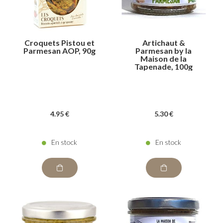
Croquets Pistou et
Artichaut &
Parmesan AOP, 90g
Parmesan by la
Maison de la
Tapenade, 100g
4
.95
€
5
.30
€
En stock
En stock