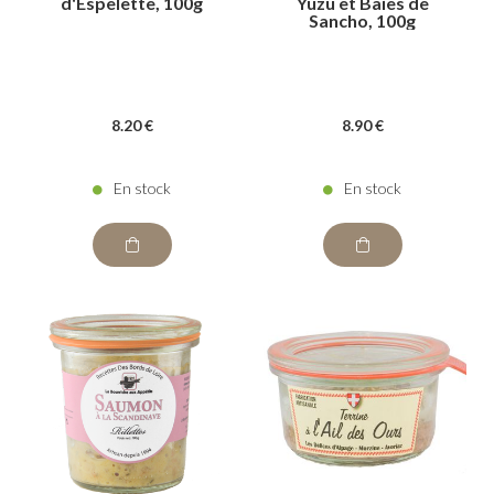
d'Espelette, 100g
Yuzu et Baies de
Sancho, 100g
8
.20
€
8
.90
€
En stock
En stock