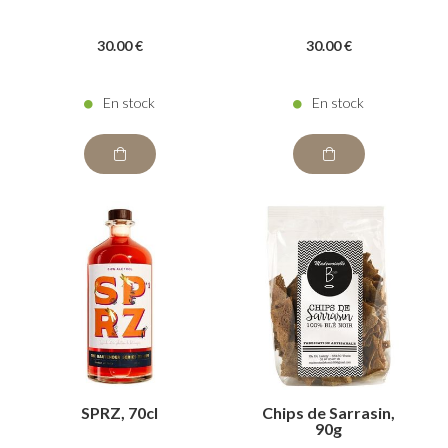
30
.00
€
30
.00
€
En stock
En stock
SPRZ, 70cl
Chips de Sarrasin,
90g