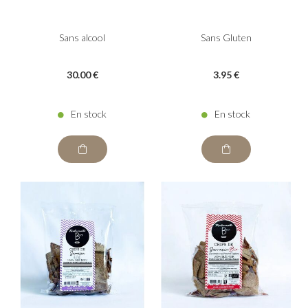
Sans alcool
Sans Gluten
30
.00
€
3
.95
€
En stock
En stock