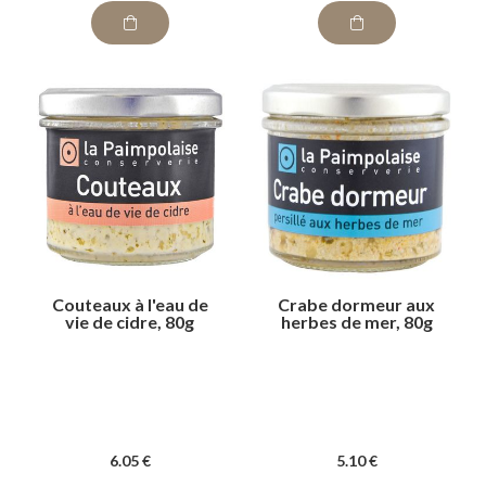
Couteaux à l'eau de
Crabe dormeur aux
vie de cidre, 80g
herbes de mer, 80g
6
.05
€
5
.10
€