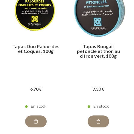
Tapas Duo Palourdes
Tapas Rougail
et Coques, 100g
pétoncle et thon au
citron vert, 100g
6
.70
€
7
.30
€
En stock
En stock