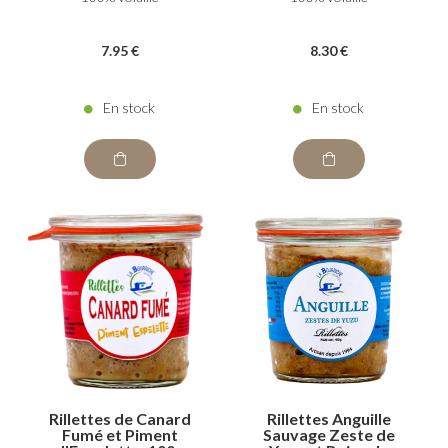
7
.95
€
8
.30
€
En stock
En stock
Rillettes de Canard
Rillettes Anguille
Fumé et Piment
Sauvage Zeste de