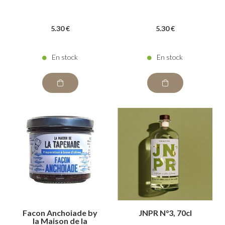
5
.30
€
5
.30
€
En stock
En stock
Facon Anchoiade by
JNPR N°3, 70cl
la Maison de la