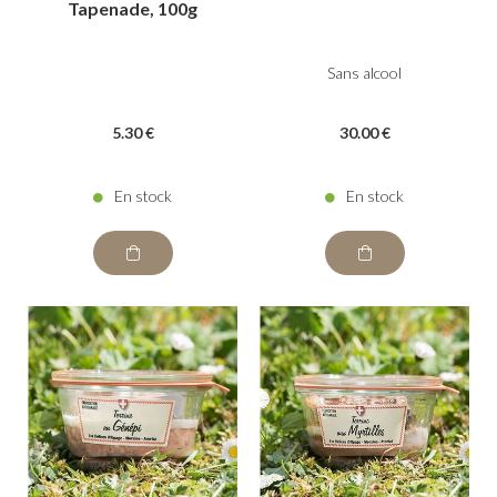
Tapenade, 100g
Sans alcool
5
.30
€
30
.00
€
En stock
En stock