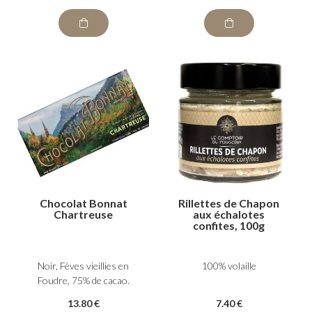
Chocolat Bonnat
Rillettes de Chapon
Chartreuse
aux échalotes
confites, 100g
Noir, Fèves vieillies en
100% volaille
Foudre, 75% de cacao.
13
.80
€
7
.40
€