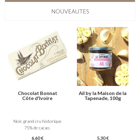
NOUVEAUTES
Chocolat Bonnat
Ail by la Maison de la
Côte d'Ivoire
Tapenade, 100g
Noir, grand cru historique
75% de cacao.
6
.60
€
5
.30
€