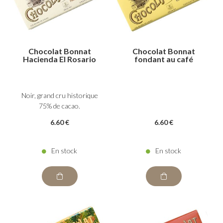
Chocolat Bonnat
Chocolat Bonnat
Hacienda El Rosario
fondant au café
Noir, grand cru historique
75% de cacao.
6
.60
€
6
.60
€
En stock
En stock