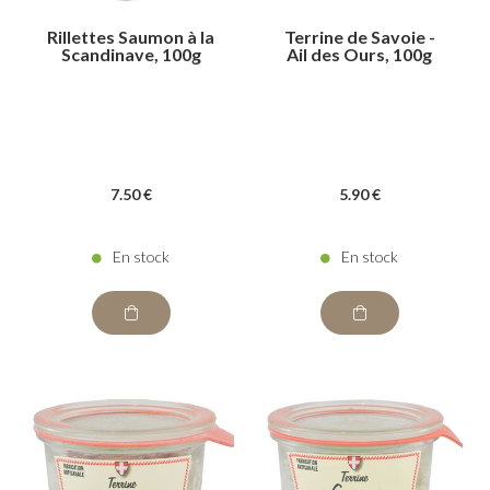
Rillettes Saumon à la
Terrine de Savoie -
Scandinave, 100g
Ail des Ours, 100g
7
.50
€
5
.90
€
En stock
En stock