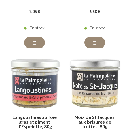
7
.05
€
6
.50
€
En stock
En stock
Langoustines au foie
Noix de St Jacques
gras et piment
aux brisures de
d'Espelette, 80g
truffes, 80g