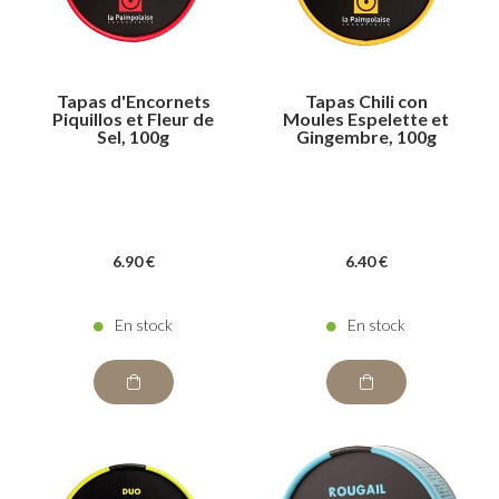
Tapas d'Encornets
Tapas Chili con
Piquillos et Fleur de
Moules Espelette et
Sel, 100g
Gingembre, 100g
6
.90
€
6
.40
€
En stock
En stock