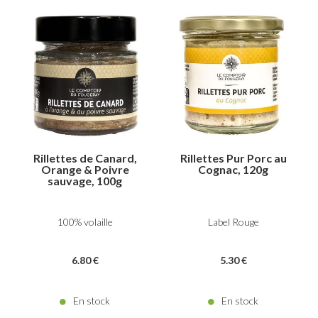
Rillettes de Canard,
Rillettes Pur Porc au
Orange & Poivre
Cognac, 120g
sauvage, 100g
100% volaille
Label Rouge
6
.80
€
5
.30
€
En stock
En stock