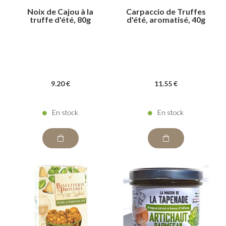
Noix de Cajou à la
Carpaccio de Truffes
truffe d'été, 80g
d'été, aromatisé, 40g
9
.20
€
11
.55
€
En stock
En stock