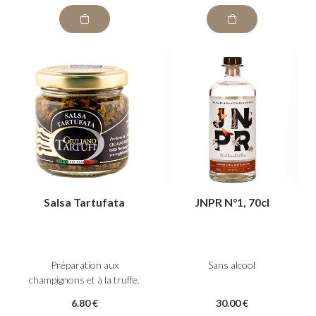
Salsa Tartufata
JNPR N°1, 70cl
Préparation aux
Sans alcool
champignons et à la truffe.
6
.80
€
30
.00
€