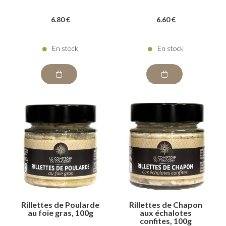
6
.80
€
6
.60
€
En stock
En stock
Rillettes de Poularde
Rillettes de Chapon
au foie gras, 100g
aux échalotes
confites, 100g