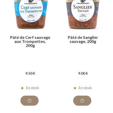
Pâté de Cerf sauvage
Pâté de Sanglier
aux Trompettes,
sauvage, 200g
200g
9
.50
€
9
.00
€
En stock
En stock