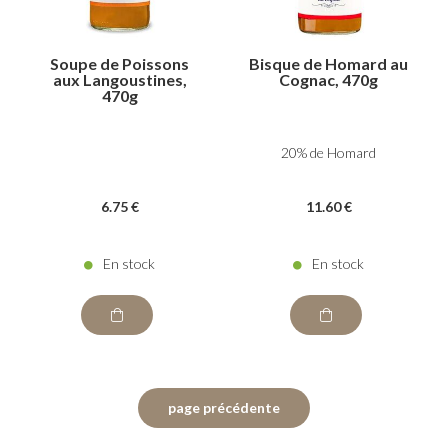
Soupe de Poissons
Bisque de Homard au
aux Langoustines,
Cognac, 470g
470g
20% de Homard
6
.75
€
11
.60
€
En stock
En stock