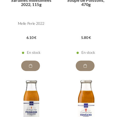
Sardines millésimées
Soupe de Poissons,
2022, 115g
470g
Melle Perle 2022
6
.10
€
5
.80
€
En stock
En stock