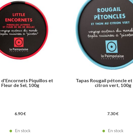
 d'Encornets Piquillos et
Tapas Rougail pétoncle et
Fleur de Sel, 100g
citron vert, 100g
6
.90
€
7
.30
€
En stock
En stock