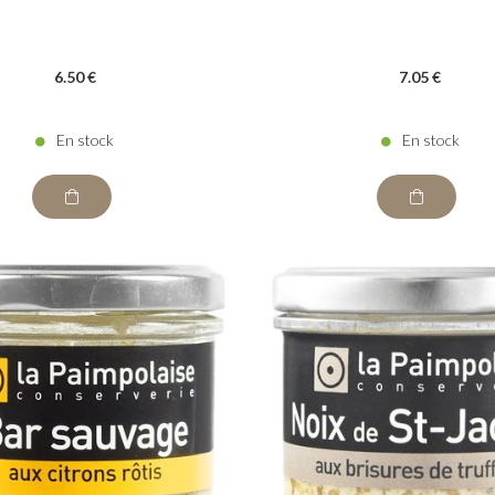
6
.50
€
7
.05
€
En stock
En stock