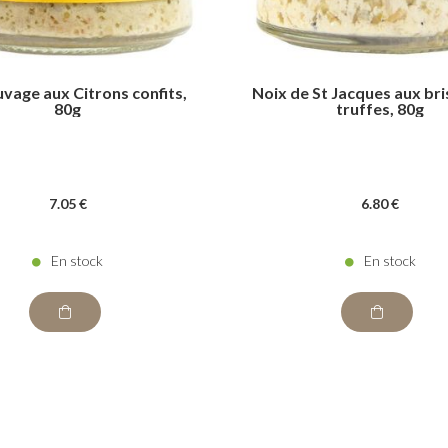
uvage aux Citrons confits,
Noix de St Jacques aux br
80g
truffes, 80g
7
.05
€
6
.80
€
En stock
En stock