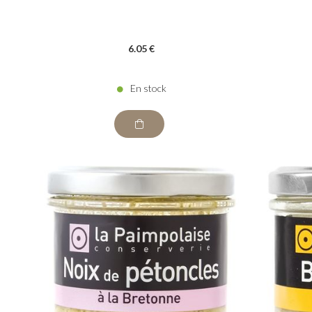
6
.05
€
En stock