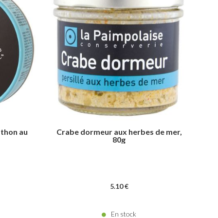
 thon au
Crabe dormeur aux herbes de mer,
80g
5
.10
€
En stock