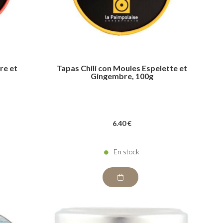
re et
Tapas Chili con Moules Espelette et
Gingembre, 100g
6
.40
€
En stock