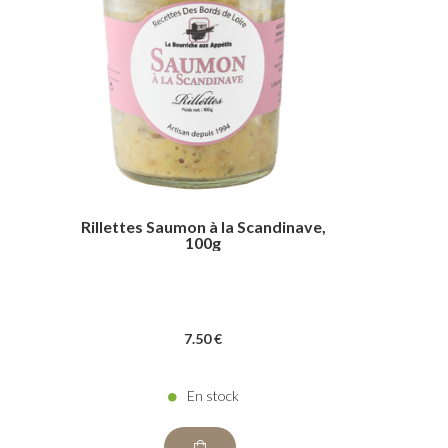
Rillettes Saumon à la Scandinave,
100g
7
.50
€
En stock