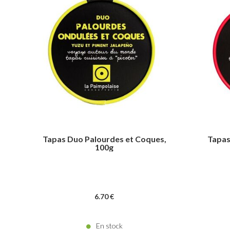
Tapas Duo Palourdes et Coques,
Tapas
100g
6
.70
€
En stock