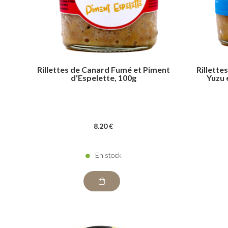
Rillettes de Canard Fumé et Piment
Rillette
d'Espelette, 100g
Yuzu 
8
.20
€
En stock