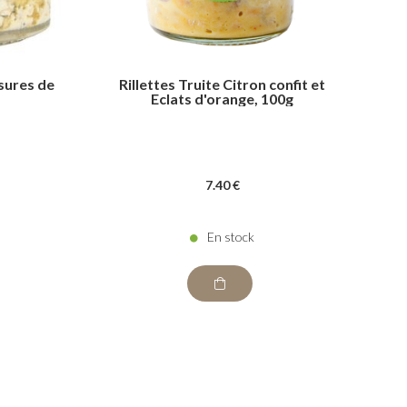
isures de
Rillettes Truite Citron confit et
Eclats d'orange, 100g
7
.40
€
En stock