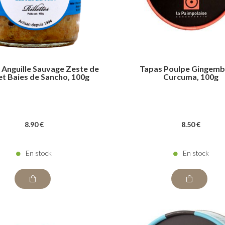
s Anguille Sauvage Zeste de
Tapas Poulpe Gingemb
et Baies de Sancho, 100g
Curcuma, 100g
8
.90
€
8
.50
€
En stock
En stock