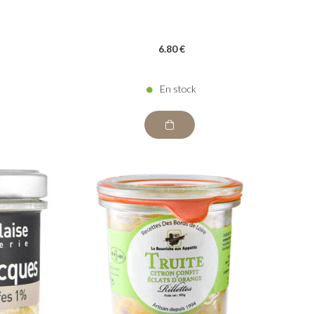
6
.80
€
En stock