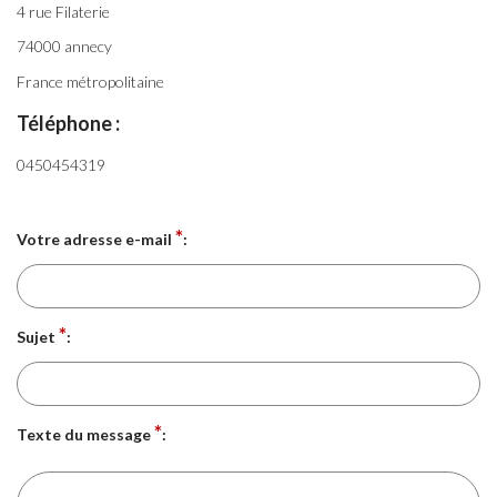
4 rue Filaterie
74000 annecy
France métropolitaine
Téléphone :
0450454319
*
Votre adresse e-mail
:
*
Sujet
:
*
Texte du message
: