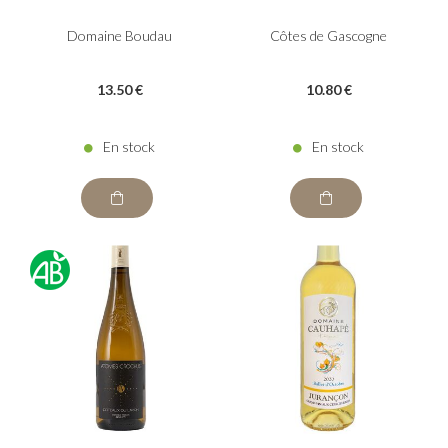
Domaine Boudau
Côtes de Gascogne
13
.50
€
10
.80
€
En stock
En stock