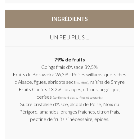
INGRÉDIENTS
UN PEU PLUS ...
79% de fruits
Coings frais d'Alsace 39,5%
Fruits du Beraweka 26,3% : Poires williams, quetsches
d'Alsace, figues, abricots secs
, raisins de Smyre
(sulfites)
Fruits Confits 13,2% : oranges, citrons, angélique,
cerises
(contiennent des sulfites et colorants)
Sucre cristalisé d'Alsce, alcool de Poire, Noix du
Périgord, amandes, oranges fraiches, citron frais,
pectine de fruits si nécessaire, épices.