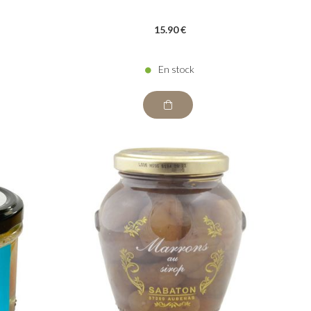
15
.90
€
En stock