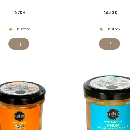
6
.70
€
16
.50
€
En stock
En stock