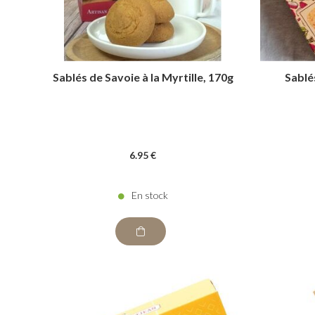
Sablés de Savoie à la Myrtille, 170g
Sablé
6
.95
€
En stock