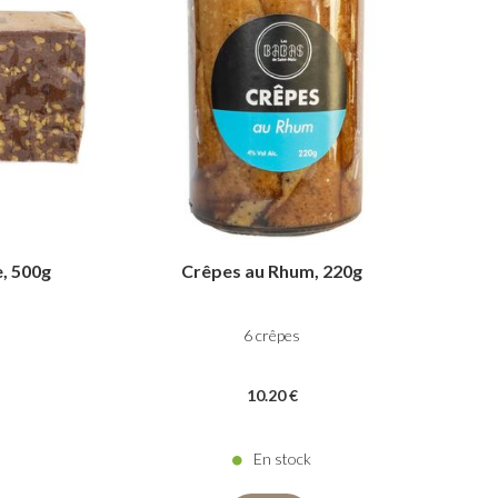
e, 500g
Crêpes au Rhum, 220g
6 crêpes
10
.20
€
En stock