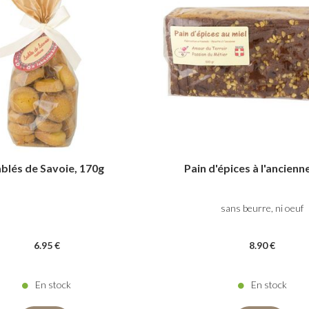
blés de Savoie, 170g
Pain d'épices à l'ancienn
sans beurre, ni oeuf
6
.95
€
8
.90
€
En stock
En stock