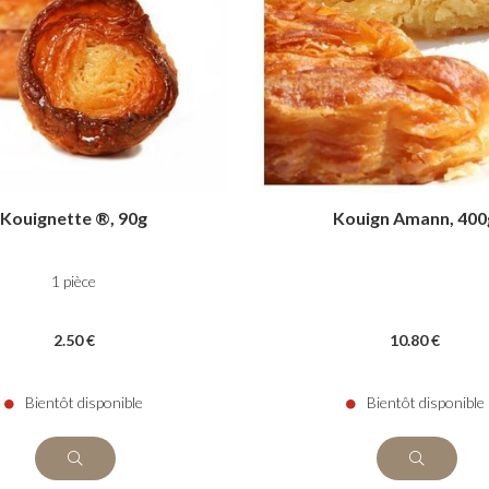
Kouignette ®, 90g
Kouign Amann, 400
1 pièce
2
.50
€
10
.80
€
Bientôt disponible
Bientôt disponible