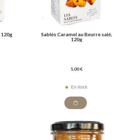
, 120g
Sablés Caramel au Beurre salé,
120g
5
.00
€
En stock