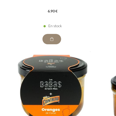
6
.90
€
En stock