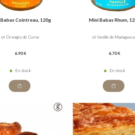
 Babas Cointreau, 120g
Mini Babas Rhum, 1
et Oranges de Corse
et Vanille de Madagasca
6
.90
€
6
.70
€
En stock
En stock