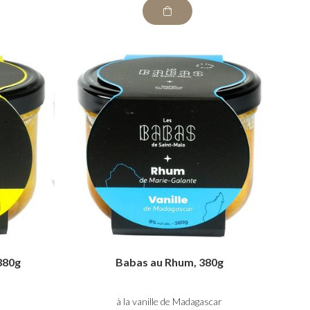
380g
Babas au Rhum, 380g
à la vanille de Madagascar