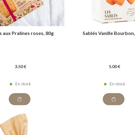
s aux Pralines roses, 80g
Sablés Vanille Bourbon
3
.50
€
5
.00
€
En stock
En stock