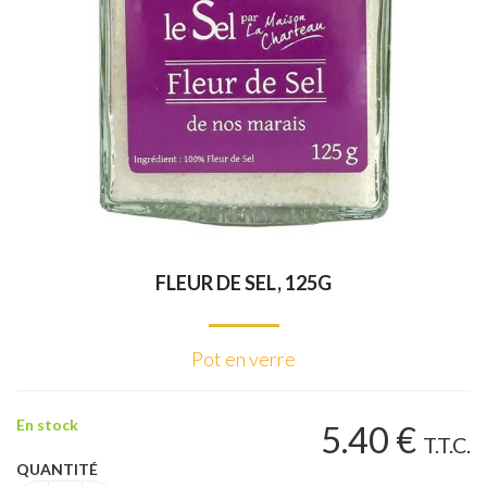
FLEUR DE SEL, 125G
Pot en verre
En stock
5
.40
€
T.T.C.
QUANTITÉ