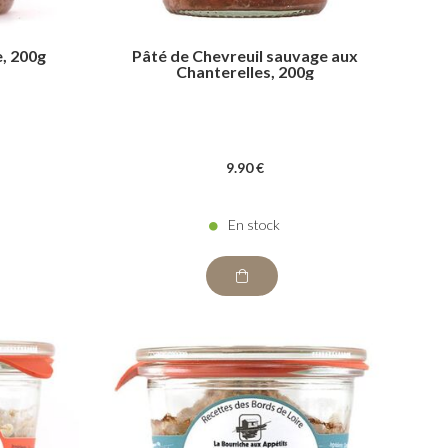
e, 200g
Pâté de Chevreuil sauvage aux
Chanterelles, 200g
9
.90
€
En stock