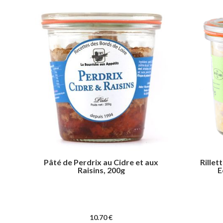
Pâté de Perdrix au Cidre et aux
Rillet
Raisins, 200g
E
10
.70
€