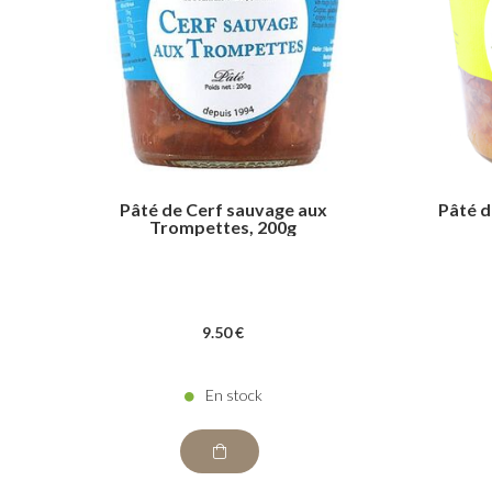
Pâté de Cerf sauvage aux
Pâté d
Trompettes, 200g
9
.50
€
En stock