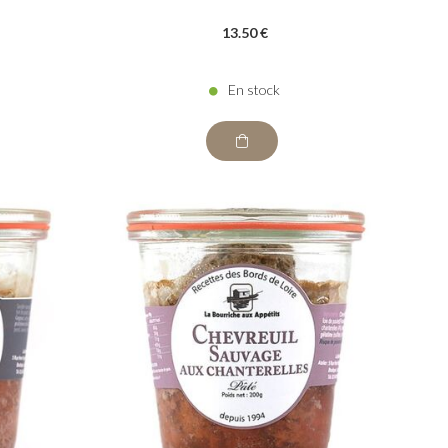
13
.50
€
En stock