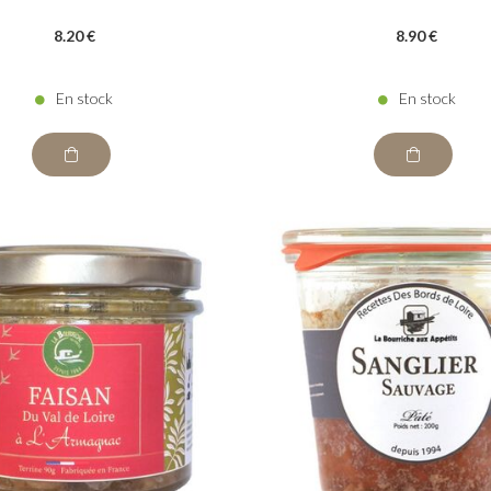
8
.20
€
8
.90
€
En stock
En stock