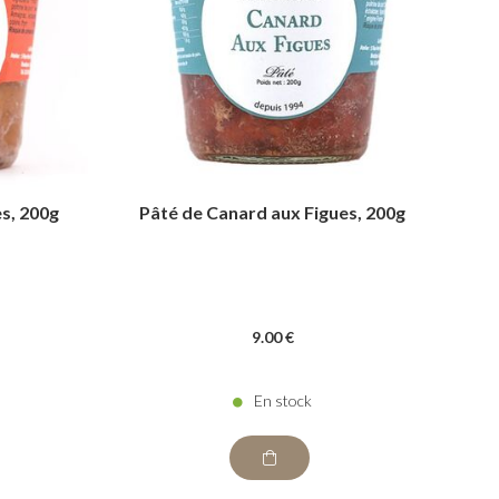
es, 200g
Pâté de Canard aux Figues, 200g
9
.00
€
En stock