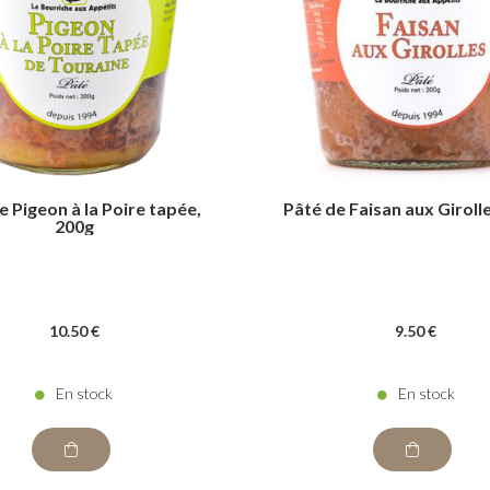
e Pigeon à la Poire tapée,
Pâté de Faisan aux Giroll
200g
10
.50
€
9
.50
€
En stock
En stock