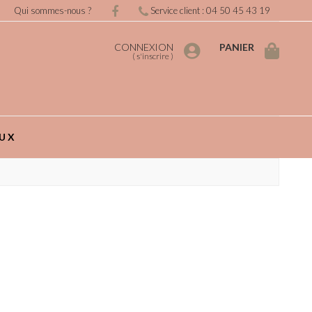
Qui sommes-nous ?
Service client : 04 50 45 43 19
CONNEXION
PANIER
(
s'inscrire
)
UX