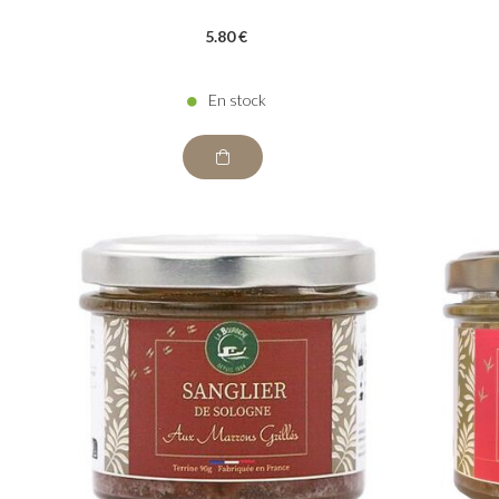
5
.80
€
En stock