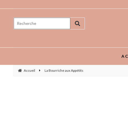
Prenez goût aux saveurs ...
AC
Accueil
La Bourriche aux Appétits