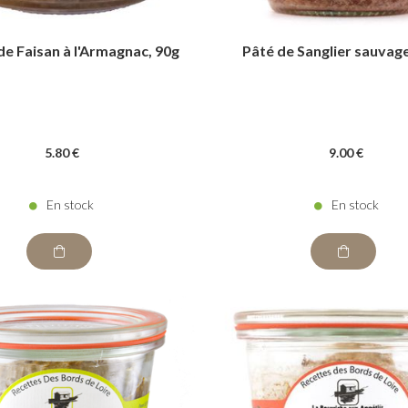
de Faisan à l'Armagnac, 90g
Pâté de Sanglier sauvag
5
.80
€
9
.00
€
En stock
En stock