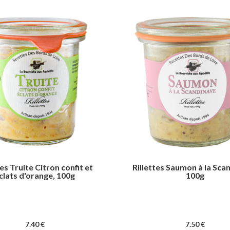
tes Truite Citron confit et
Rillettes Saumon à la Sca
clats d'orange, 100g
100g
7
.40
€
7
.50
€