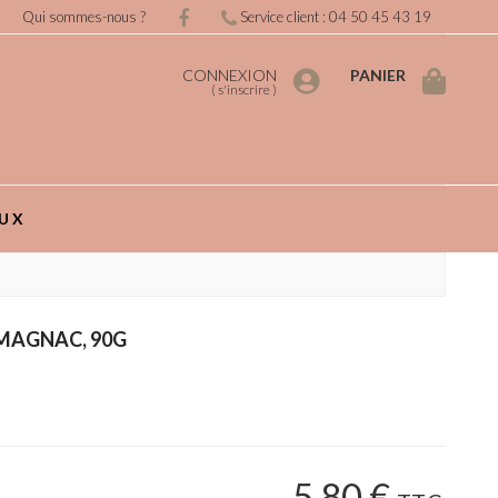
Qui sommes-nous ?
Service client : 04 50 45 43 19
CONNEXION
PANIER
(
s'inscrire
)
UX
RMAGNAC, 90G
5
.80
€