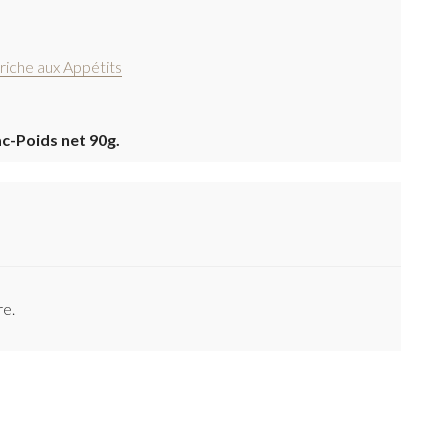
riche aux Appétits
ac-Poids net 90g.
re.