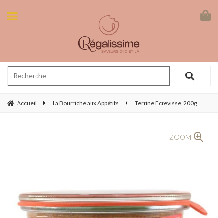
Accueil
La Bourriche aux Appétits
Terrine Ecrevisse, 200g
ZOOM