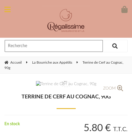
Accueil
La Bourriche aux Appétits
Terrine de Cerf au Cognac,
90g
ZOOM
TERRINE DE CERF AU COGNAC, 90G
En stock
5
.80
€
T.T.C.