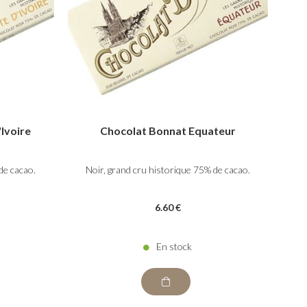
Ivoire
Chocolat Bonnat Equateur
de cacao.
Noir, grand cru historique 75% de cacao.
6
.60
€
En stock