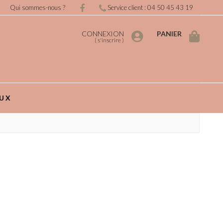
Qui sommes-nous ?
Service client : 04 50 45 43 19
CONNEXION
PANIER
(
s'inscrire
)
UX