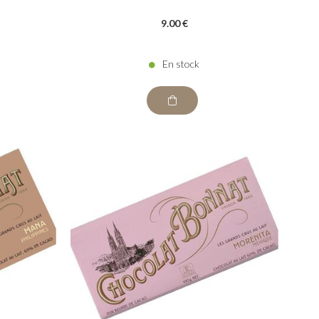
9
.00
€
En stock