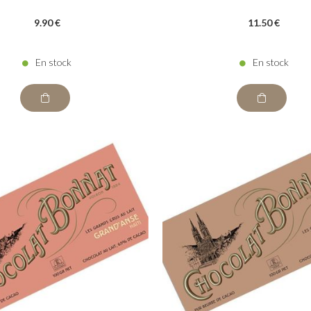
9
.90
€
11
.50
€
En stock
En stock