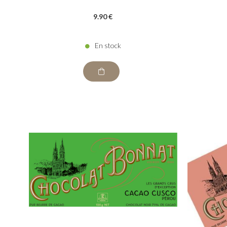
9
.90
€
En stock