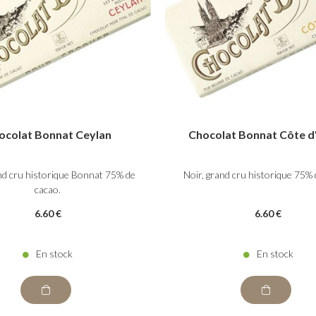
ocolat Bonnat Ceylan
Chocolat Bonnat Côte d'
nd cru historique Bonnat 75% de
Noir, grand cru historique 75% 
cacao.
6
.60
€
6
.60
€
En stock
En stock