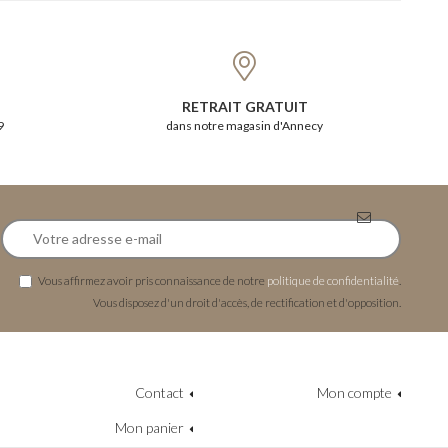
RETRAIT GRATUIT
9
dans notre magasin d'Annecy
Vous affirmez avoir pris connaissance de notre
politique de confidentialité
.
Vous disposez d'un droit d'accès, de rectification et d'opposition.
Contact
Mon compte
Mon panier