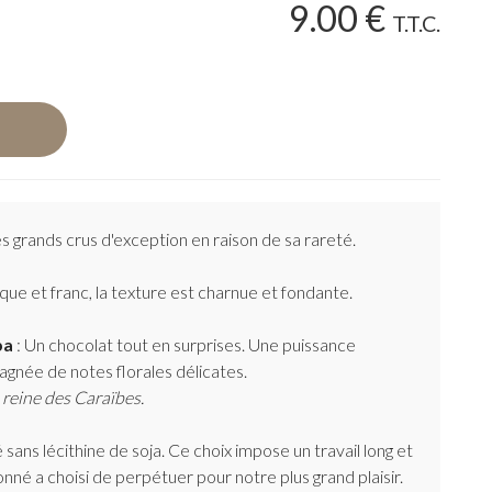
9
.00
€
T.T.C.
s grands crus d'exception en raison de sa rareté.
ue et franc, la texture est charnue et fondante.
ba
: Un chocolat tout en surprises. Une puissance
née de notes florales délicates.
reine des Caraïbes.
ans lécithine de soja. Ce choix impose un travail long et
nné a choisi de perpétuer pour notre plus grand plaisir.