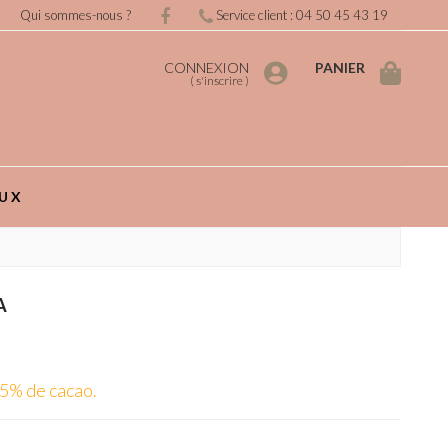
Qui sommes-nous ?
Service client : 04 50 45 43 19
CONNEXION
PANIER
(
s'inscrire
)
UX
A
75% de cacao.