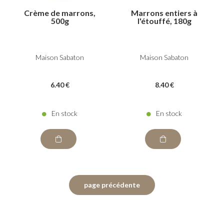
Crème de marrons,
Marrons entiers à
500g
l'étouffé, 180g
Maison Sabaton
Maison Sabaton
6
.40
€
8
.40
€
En stock
En stock