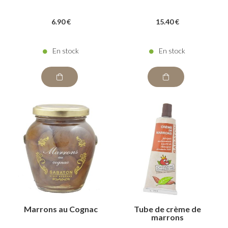
6
.90
€
15
.40
€
En stock
En stock
Marrons au Cognac
Tube de crème de
marrons