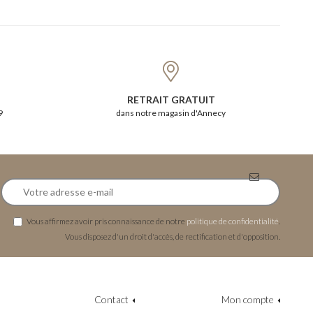
RETRAIT GRATUIT
9
dans notre magasin d'Annecy
Vous affirmez avoir pris connaissance de notre
politique de confidentialité
.
Vous disposez d'un droit d'accès, de rectification et d'opposition.
Contact
Mon compte