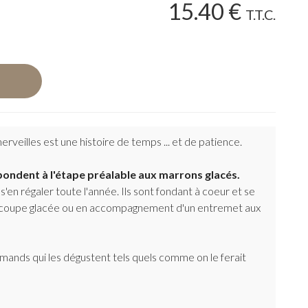
15
.40
€
T.T.C.
rveilles est une histoire de temps ... et de patience.
ondent à l'étape préalable aux marrons glacés.
s'en régaler toute l'année. Ils sont fondant à coeur et se
 coupe glacée ou en accompagnement d'un entremet aux
ands qui les dégustent tels quels comme on le ferait