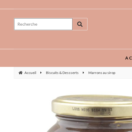
Prenez goût aux saveurs ...
AC
Accueil
Biscuits & Dessserts
Marrons au sirop