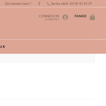
Qui sommes-nous ?
Service client : 04 50 45 43 19
CONNEXION
PANIER
(
s'inscrire
)
UX