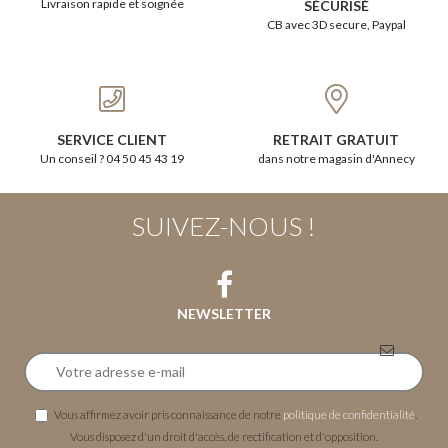
Livraison rapide et soignée
SÉCURISÉ
CB avec 3D secure, Paypal
SERVICE CLIENT
RETRAIT GRATUIT
Un conseil ? 04 50 45 43 19
dans notre magasin d'Annecy
SUIVEZ-NOUS !
NEWSLETTER
Vous affirmez avoir pris connaissance de notre
politique de confidentialité
.
Vous disposez d'un droit d'accès, de rectification et d'opposition.