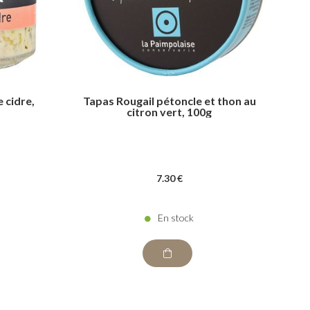
e cidre,
Tapas Rougail pétoncle et thon au
citron vert, 100g
7
.30
€
En stock