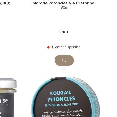
n, 80g
Noix de Pétoncles à la Bretonne,
80g
5
.30
€
Bientôt disponible