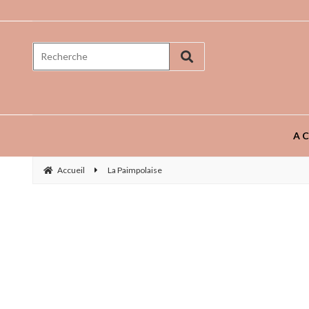
Prenez goût aux saveurs ...
AC
Accueil
La Paimpolaise