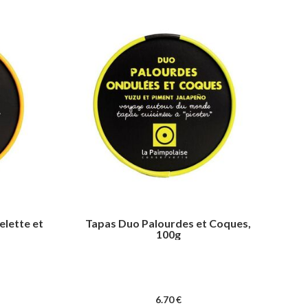
elette et
Tapas Duo Palourdes et Coques,
100g
6
.70
€