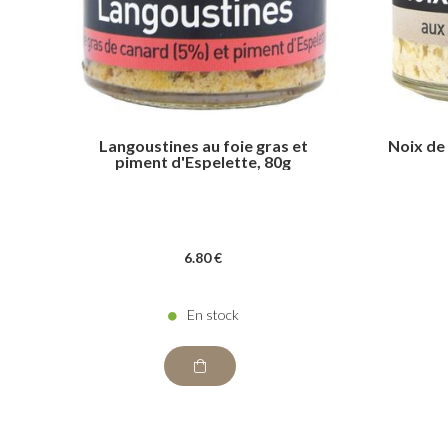
Langoustines au foie gras et
Noix de 
piment d'Espelette, 80g
6
.80
€
En stock