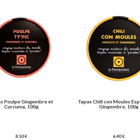
s Poulpe Gingembre et
Tapas Chili con Moules Esp
Curcuma, 100g
Gingembre, 100g
8
.50
€
6
.40
€