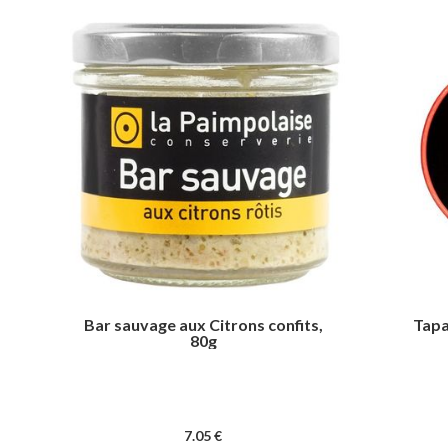
Bar sauvage aux Citrons confits,
Tapa
80g
7
.05
€