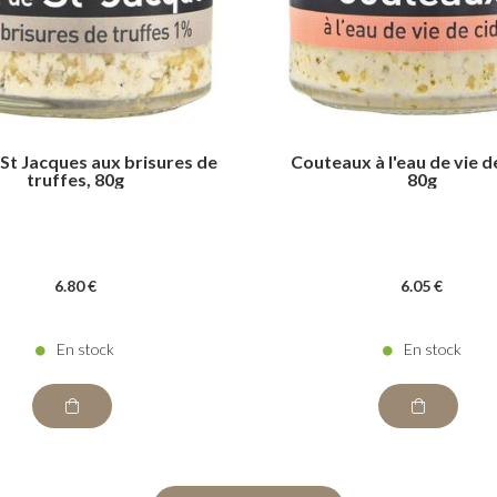
St Jacques aux brisures de
Couteaux à l'eau de vie d
truffes, 80g
80g
6
.80
€
6
.05
€
En stock
En stock