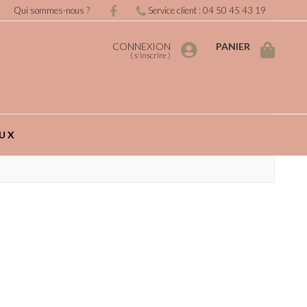
Qui sommes-nous ?
Service client : 04 50 45 43 19
CONNEXION
PANIER
(
s'inscrire
)
UX