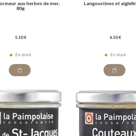
ormeur aux herbes de mer,
Langoustines et aiglefi
80g
5
.10
€
6
.50
€
En stock
En stock