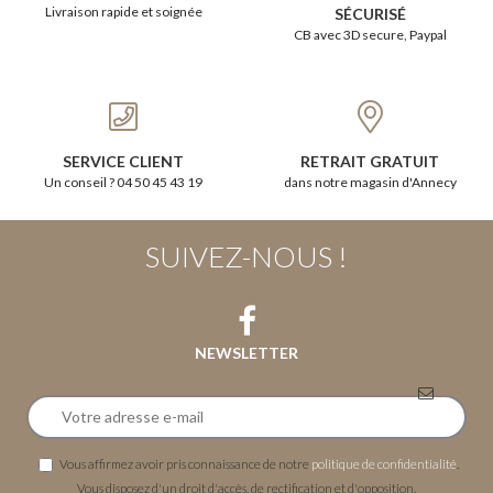
Livraison rapide et soignée
SÉCURISÉ
CB avec 3D secure, Paypal
SERVICE CLIENT
RETRAIT GRATUIT
Un conseil ? 04 50 45 43 19
dans notre magasin d'Annecy
SUIVEZ-NOUS !
NEWSLETTER
Vous affirmez avoir pris connaissance de notre
politique de confidentialité
.
Vous disposez d'un droit d'accès, de rectification et d'opposition.