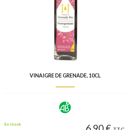
VINAIGRE DE GRENADE, 10CL
En stock
6
.90
€
T.T.C.