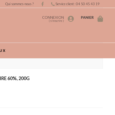
Qui sommes-nous ?
Service client : 04 50 45 43 19
CONNEXION
PANIER
(
s'inscrire
)
UX
RE 60%, 200G