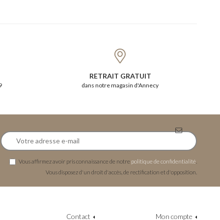
RETRAIT GRATUIT
9
dans notre magasin d'Annecy
Vous affirmez avoir pris connaissance de notre
politique de confidentialité
.
Vous disposez d'un droit d'accès, de rectification et d'opposition.
Contact
Mon compte