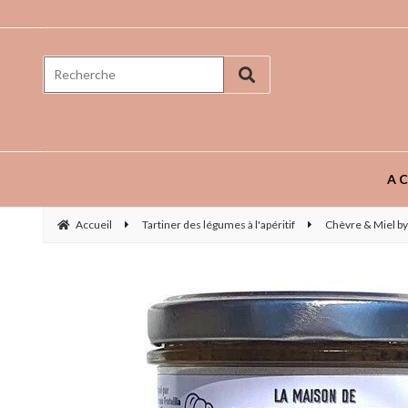
Prenez goût aux saveurs ...
AC
Accueil
Tartiner des légumes à l'apéritif
Chèvre & Miel by