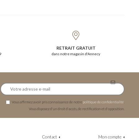
RETRAIT GRATUIT
9
dans notre magasin d'Annecy
Vous affirmez avoir pris connaissance de notre
politique de confidentialité
.
Vous disposez d'un droit d'accès, de rectification et d'opposition.
Contact
Mon compte