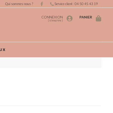
Qui sommes-nous ?
Service client : 04 50 45 43 19
CONNEXION
PANIER
(
s'inscrire
)
UX