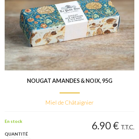
NOUGAT AMANDES & NOIX, 95G
Miel de Châtaignier
En stock
6
.90
€
T.T.C.
QUANTITÉ