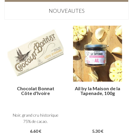
NOUVEAUTES
Chocolat Bonnat
Ail by la Maison de la
Côte d'Ivoire
Tapenade, 100g
Noir, grand cru historique
75% de cacao.
6
.60
€
5
.30
€