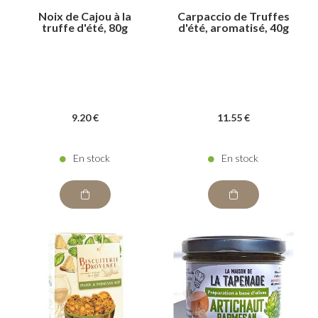
Noix de Cajou à la
Carpaccio de Truffes
truffe d'été, 80g
d'été, aromatisé, 40g
9
.20
€
11
.55
€
En stock
En stock