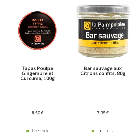
Tapas Poulpe
Bar sauvage aux
Gingembre et
Citrons confits, 80g
Curcuma, 100g
8
.50
€
7
.05
€
En stock
En stock