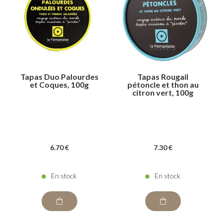
Tapas Duo Palourdes
Tapas Rougail
et Coques, 100g
pétoncle et thon au
citron vert, 100g
6
.70
€
7
.30
€
En stock
En stock