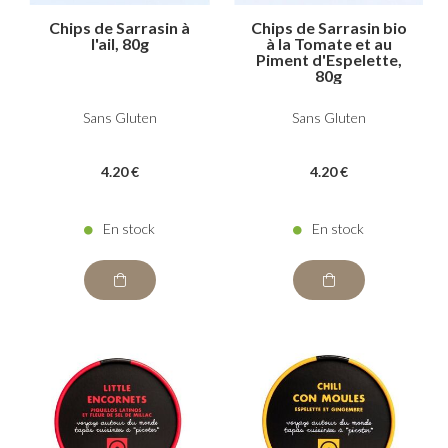
Chips de Sarrasin à
Chips de Sarrasin bio
l'ail, 80g
à la Tomate et au
Piment d'Espelette,
80g
Sans Gluten
Sans Gluten
4
.20
€
4
.20
€
En stock
En stock