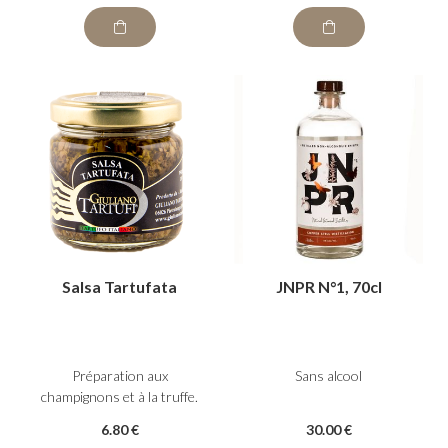
Salsa Tartufata
JNPR N°1, 70cl
Préparation aux
Sans alcool
champignons et à la truffe.
6
.80
€
30
.00
€