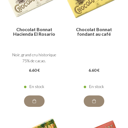
Chocolat Bonnat
Chocolat Bonnat
Hacienda El Rosario
fondant au café
Noir, grand cru historique
75% de cacao.
6
.60
€
6
.60
€
En stock
En stock