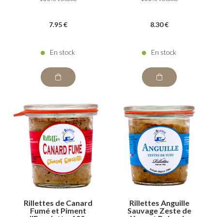
7
.95
€
8
.30
€
En stock
En stock
Rillettes de Canard
Rillettes Anguille
Fumé et Piment
Sauvage Zeste de