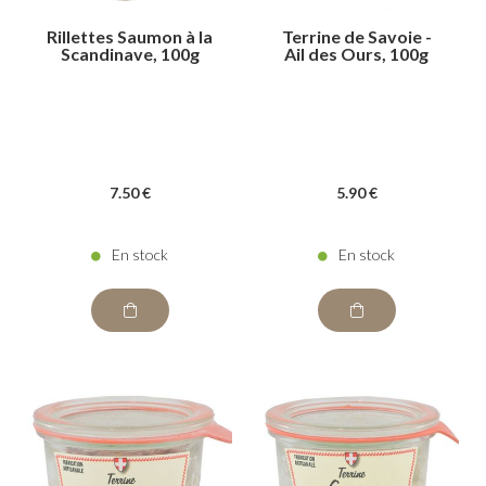
Rillettes Saumon à la
Terrine de Savoie -
Scandinave, 100g
Ail des Ours, 100g
7
.50
€
5
.90
€
En stock
En stock