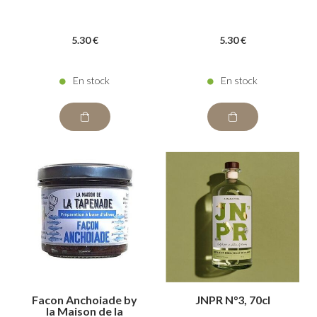
5
.30
€
5
.30
€
En stock
En stock
Facon Anchoiade by
JNPR N°3, 70cl
la Maison de la