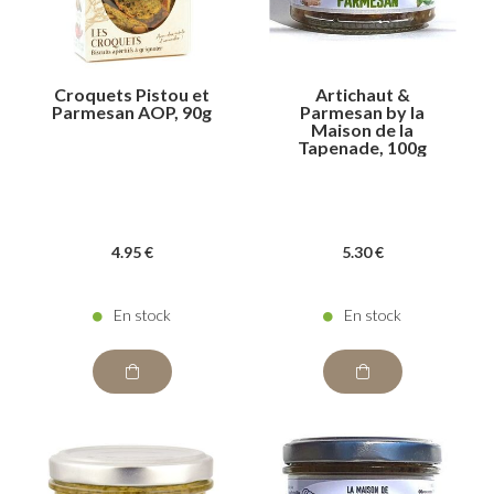
Croquets Pistou et
Artichaut &
Parmesan AOP, 90g
Parmesan by la
Maison de la
Tapenade, 100g
4
.95
€
5
.30
€
En stock
En stock