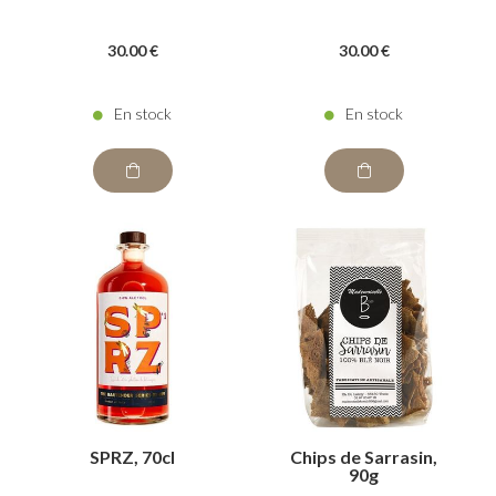
30
.00
€
30
.00
€
En stock
En stock
SPRZ, 70cl
Chips de Sarrasin,
90g