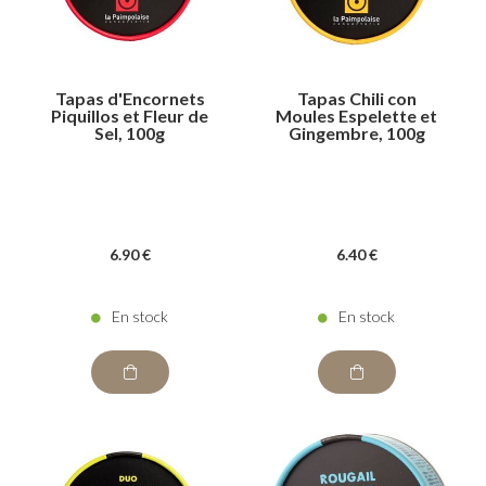
Tapas d'Encornets
Tapas Chili con
Piquillos et Fleur de
Moules Espelette et
Sel, 100g
Gingembre, 100g
6
.90
€
6
.40
€
En stock
En stock