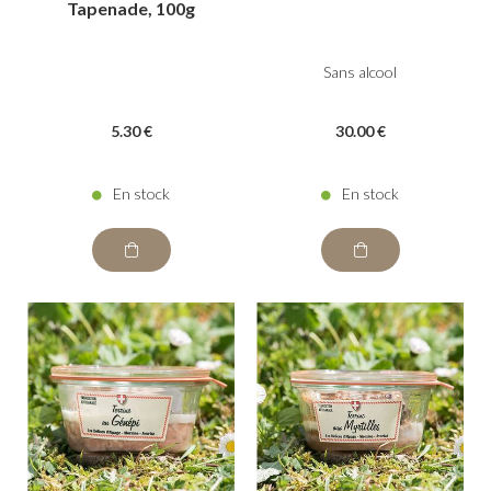
Tapenade, 100g
Sans alcool
5
.30
€
30
.00
€
En stock
En stock