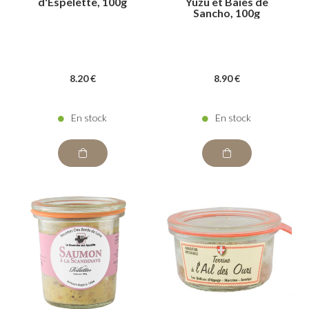
d'Espelette, 100g
Yuzu et Baies de
Sancho, 100g
8
.20
€
8
.90
€
En stock
En stock