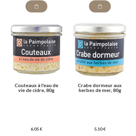
Couteaux à l'eau de
Crabe dormeur aux
vie de cidre, 80g
herbes de mer, 80g
6
.05
€
5
.10
€