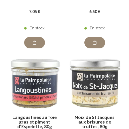
7
.05
€
6
.50
€
En stock
En stock
Langoustines au foie
Noix de St Jacques
gras et piment
aux brisures de
d'Espelette, 80g
truffes, 80g