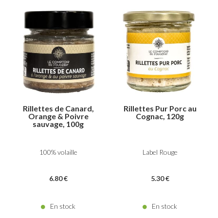
Rillettes de Canard,
Rillettes Pur Porc au
Orange & Poivre
Cognac, 120g
sauvage, 100g
100% volaille
Label Rouge
6
.80
€
5
.30
€
En stock
En stock