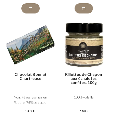
Chocolat Bonnat
Rillettes de Chapon
Chartreuse
aux échalotes
confites, 100g
Noir, Fèves vieillies en
100% volaille
Foudre, 75% de cacao.
13
.80
€
7
.40
€