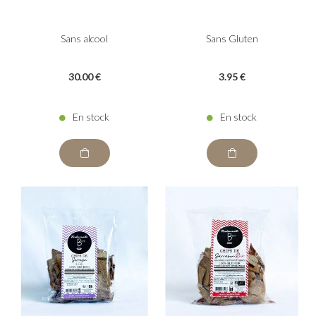
Sans alcool
Sans Gluten
30
.00
€
3
.95
€
En stock
En stock