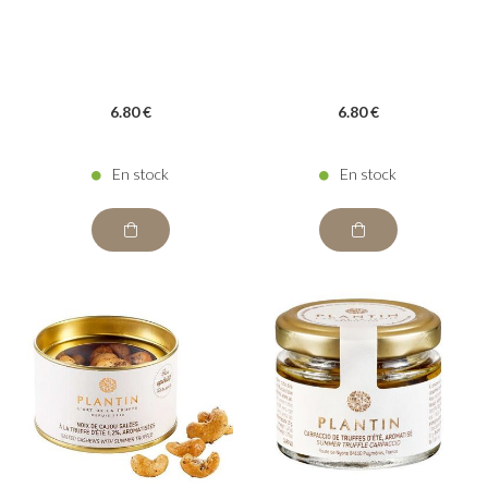
6
.80
€
6
.80
€
En stock
En stock