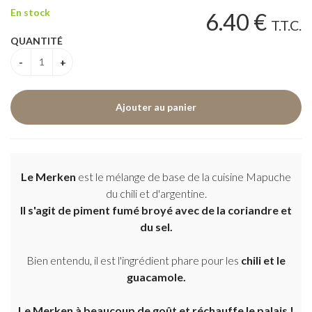
En stock
6
.40
€
T.T.C.
QUANTITÉ
Le Merken
est le mélange de base de la cuisine Mapuche
du chili et d'argentine.
Il s'agit de piment fumé broyé avec de la coriandre et
du sel.
Bien entendu, il est l'ingrédient phare pour les
chili et le
guacamole.
Le Merken à beaucoup de goût et réchauffe le palais !