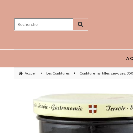
Prenez goût aux saveurs ...
AC
Accueil
Les Confitures
Confiture myrtilles sauvages, 35