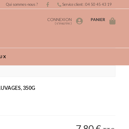
Qui sommes-nous ?
Service client : 04 50 45 43 19
CONNEXION
PANIER
(
s'inscrire
)
UX
UVAGES, 350G
7
.80
€