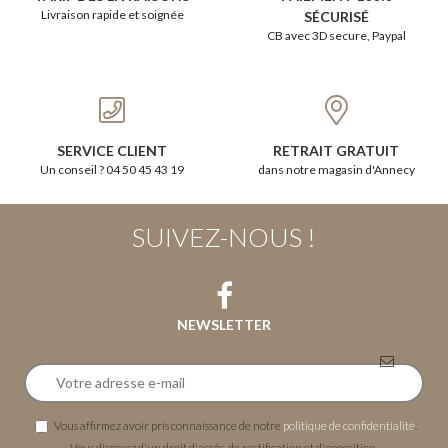
Livraison rapide et soignée
SÉCURISÉ
CB avec 3D secure, Paypal
SERVICE CLIENT
RETRAIT GRATUIT
Un conseil ? 04 50 45 43 19
dans notre magasin d'Annecy
SUIVEZ-NOUS !
NEWSLETTER
Vous affirmez avoir pris connaissance de notre
politique de confidentialité
.
Vous disposez d'un droit d'accès, de rectification et d'opposition.