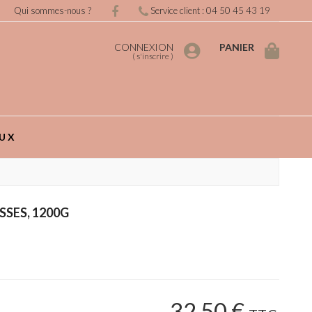
Qui sommes-nous ?
Service client : 04 50 45 43 19
CONNEXION
PANIER
(
s'inscrire
)
UX
SSES, 1200G
32
.50
€