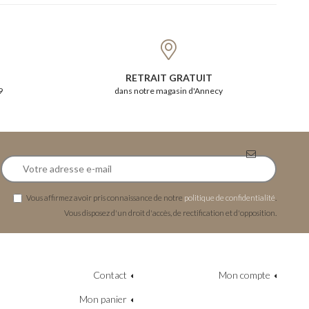
RETRAIT GRATUIT
9
dans notre magasin d'Annecy
Vous affirmez avoir pris connaissance de notre
politique de confidentialité
.
Vous disposez d'un droit d'accès, de rectification et d'opposition.
Contact
Mon compte
Mon panier