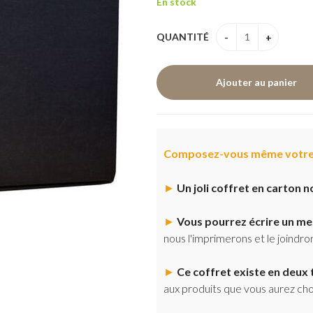
En stock
QUANTITÉ
Composez-vous même votre
►
Un joli coffret en carton n
►
Vous pourrez écrire un m
nous l'imprimerons et le joindro
►
Ce coffret existe en deux t
aux produits que vous aurez choi