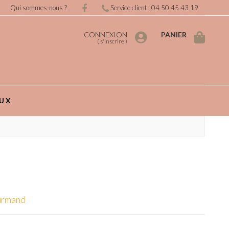
Qui sommes-nous ?
Service client : 04 50 45 43 19
CONNEXION
PANIER
(
s'inscrire
)
UX
urmand