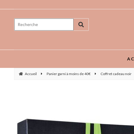
Prenez goût aux saveurs ...
AC
Accueil
Panier garni à moins de 40€
Coffret cadeau noir