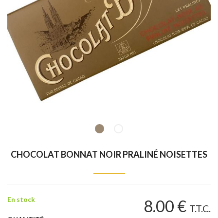
CHOCOLAT BONNAT NOIR PRALINÉ NOISETTES
En stock
8
.00
€
T.T.C.