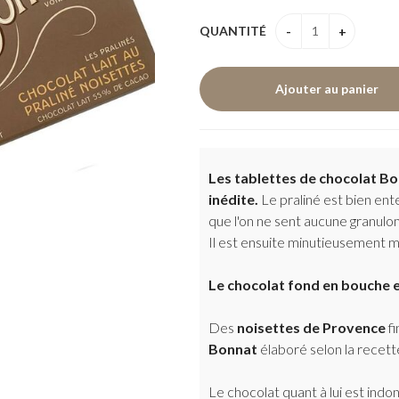
QUANTITÉ
Les tablettes de chocolat Bo
inédite.
Le praliné est bien ent
que l'on ne sent aucune granulo
Il est ensuite minutieusement m
Le chocolat fond en bouche et
Des
noisettes de Provence
fi
Bonnat
élaboré selon la recette
Le chocolat quant à lui est in