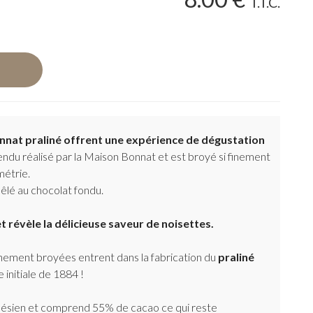
T.T.C.
nnat praliné
offrent une expérience de dégustation
endu réalisé par la Maison Bonnat et est broyé si finement
métrie.
êlé au chocolat fondu.
 révèle la délicieuse saveur de noisettes.
nement broyées entrent dans la fabrication du
praliné
 initiale de 1884 !
donésien et comprend 55% de cacao ce qui reste