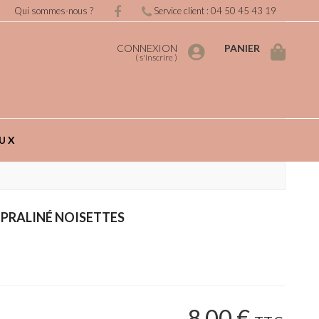
Qui sommes-nous ?
Service client : 04 50 45 43 19
CONNEXION
PANIER
(
s'inscrire
)
UX
PRALINÉ NOISETTES
8
.00
€