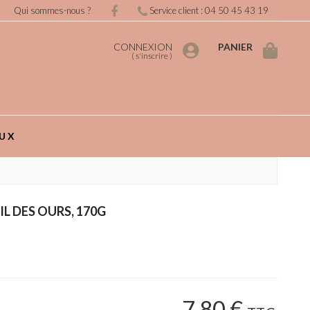
Qui sommes-nous ?
Service client : 04 50 45 43 19
CONNEXION
PANIER
(
s'inscrire
)
UX
IL DES OURS, 170G
7
.80
€