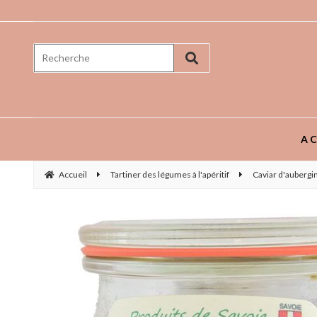
Prenez goût aux saveurs ...
AC
Accueil
Tartiner des légumes à l'apéritif
Caviar d'aubergin