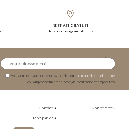
RETRAIT GRATUIT
9
dans notre magasin d'Annecy
Vous affirmez avoir pris connaissance de notre
politique de confidentialité
.
Vous disposez d'un droit d'accès, de rectification et d'opposition.
Contact
Mon compte
Mon panier