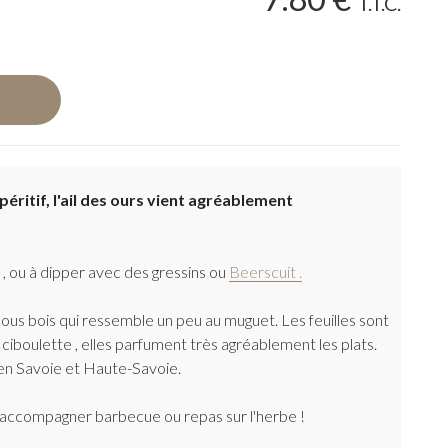
T.T.C.
péritif, l'ail des ours vient agréablement
s , ou à dipper avec des gressins ou
Beerscuit .
 sous bois qui ressemble un peu au muguet. Les feuilles sont
a ciboulette , elles parfument très agréablement les plats.
 en Savoie et Haute-Savoie.
a accompagner barbecue ou repas sur l'herbe !