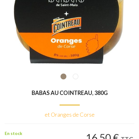
BABAS AU COINTREAU, 380G
et Oranges de Corse
En stock
16
.50
€